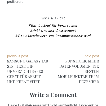
profitieren.
TIPPS & TRICKS
Ein Weckruf für Verbraucher
HeLi Net und Westconnect
Wenn Wettbewerb zur Zusammenarbeit wird
B
previous post
next post
SAMSUNG GALAXY TAB
GÜNSTIGER, MEHR
e
S10+ TEST: EIN
DATENVOLUMEN: DIE
UNVERZICHTBARES
BESTEN
i
GERÄT FÜR ARBEIT
MOBILFUNKTARIFE IM
t
UND KREATIVITÄT
DEZEMBER
r
Write a Comment
a
Deine E-Mail-Adresse wird nicht veröffentlicht.
Erforderliche