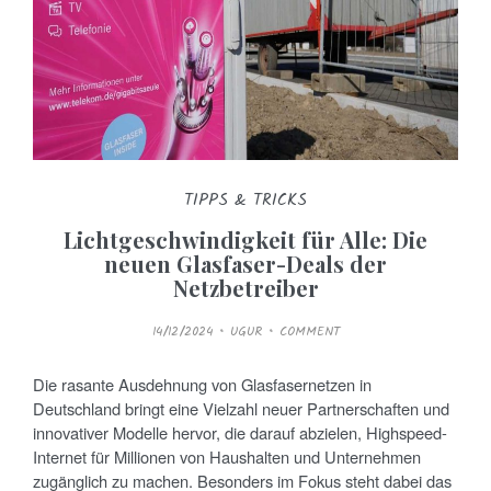
TIPPS & TRICKS
Lichtgeschwindigkeit für Alle: Die
neuen Glasfaser-Deals der
Netzbetreiber
P
14/12/2024
UGUR
COMMENT
O
S
T
E
Die rasante Ausdehnung von Glasfasernetzen in
D
O
Deutschland bringt eine Vielzahl neuer Partnerschaften und
N
innovativer Modelle hervor, die darauf abzielen, Highspeed-
Internet für Millionen von Haushalten und Unternehmen
zugänglich zu machen. Besonders im Fokus steht dabei das