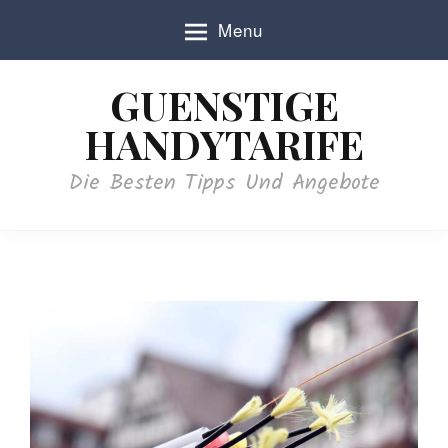
S
Menu
k
i
p
GUENSTIGE
t
o
HANDYTARIFE
c
o
Die Besten Tipps Und Angebote
n
t
e
n
t