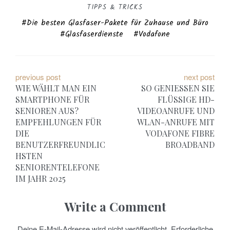
TIPPS & TRICKS
Die besten Glasfaser-Pakete für Zuhause und Büro
Glasfaserdienste
Vodafone
B
previous post
next post
WIE WÄHLT MAN EIN
SO GENIESSEN SIE F
e
SMARTPHONE FÜR
LÜSSIGE HD-V
SENIOREN AUS?
IDEOANRUFE UND W
i
EMPFEHLUNGEN FÜR
LAN-ANRUFE MIT V
t
DIE
ODAFONE FIBRE B
BENUTZERFREUNDLIC
ROADBAND
r
HSTEN
SENIORENTELEFONE
a
IM JAHR 2025
g
Write a Comment
s
Deine E-Mail-Adresse wird nicht veröffentlicht.
Erforderliche