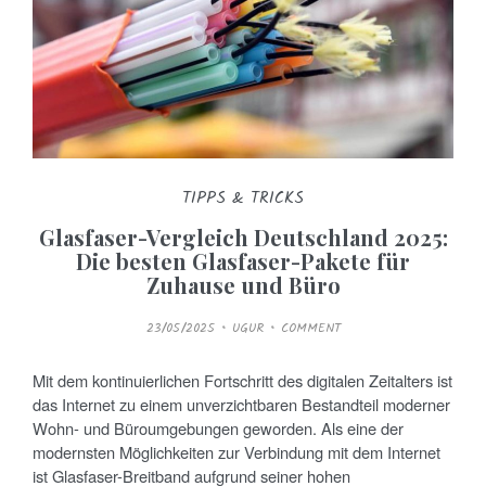
TIPPS & TRICKS
Glasfaser-Vergleich Deutschland 2025:
Die besten Glasfaser-Pakete für
Zuhause und Büro
P
23/05/2025
UGUR
COMMENT
O
S
T
E
Mit dem kontinuierlichen Fortschritt des digitalen Zeitalters ist
D
O
das Internet zu einem unverzichtbaren Bestandteil moderner
N
Wohn- und Büroumgebungen geworden. Als eine der
modernsten Möglichkeiten zur Verbindung mit dem Internet
ist Glasfaser-Breitband aufgrund seiner hohen