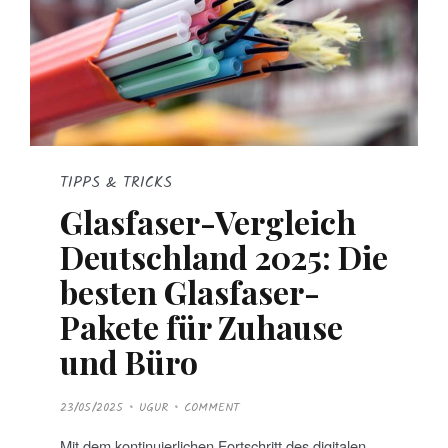
TIPPS & TRICKS
Glasfaser-Vergleich
Deutschland 2025: Die
besten Glasfaser-
Pakete für Zuhause
und Büro
P
23/05/2025
UGUR
COMMENT
O
S
T
Mit dem kontinuierlichen Fortschritt des digitalen