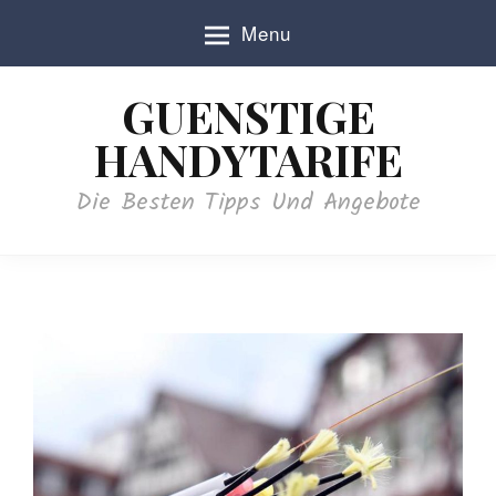
S
Menu
k
i
p
GUENSTIGE
t
o
HANDYTARIFE
c
o
Die Besten Tipps Und Angebote
n
t
e
n
t