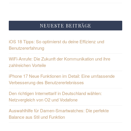
NEUESTE BEITRÄGE
iOS 18 Tipps: So optimierst du deine Effizienz und
Benutzererfahrung
WiFi-Anrufe: Die Zukunft der Kommunikation und ihre
zahlreichen Vorteile
iPhone 17 Neue Funktionen im Detail: Eine umfassende
Verbesserung des Benutzererlebnisses
Den richtigen Internettarif in Deutschland wählen:
Netzvergleich von O2 und Vodafone
Auswahlhilfe für Damen-Smartwatches: Die perfekte
Balance aus Stil und Funktion