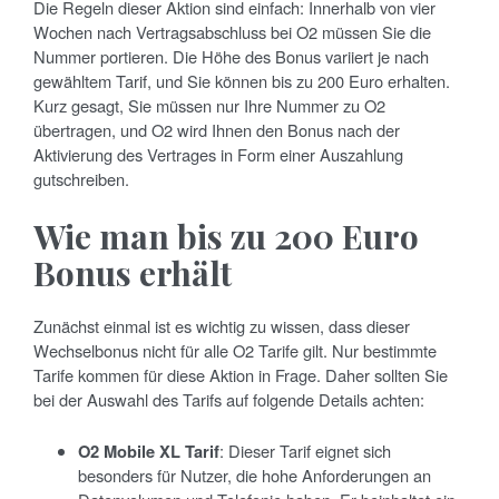
Die Regeln dieser Aktion sind einfach: Innerhalb von vier
Wochen nach Vertragsabschluss bei O2 müssen Sie die
Nummer portieren. Die Höhe des Bonus variiert je nach
gewähltem Tarif, und Sie können bis zu 200 Euro erhalten.
Kurz gesagt, Sie müssen nur Ihre Nummer zu O2
übertragen, und O2 wird Ihnen den Bonus nach der
Aktivierung des Vertrages in Form einer Auszahlung
gutschreiben.
Wie man bis zu 200 Euro
Bonus erhält
Zunächst einmal ist es wichtig zu wissen, dass dieser
Wechselbonus nicht für alle O2 Tarife gilt. Nur bestimmte
Tarife kommen für diese Aktion in Frage. Daher sollten Sie
bei der Auswahl des Tarifs auf folgende Details achten:
O2 Mobile XL Tarif
: Dieser Tarif eignet sich
besonders für Nutzer, die hohe Anforderungen an