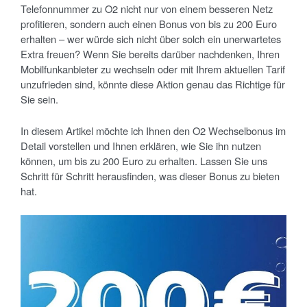
Telefonnummer zu O2 nicht nur von einem besseren Netz
profitieren, sondern auch einen Bonus von bis zu 200 Euro
erhalten – wer würde sich nicht über solch ein unerwartetes
Extra freuen? Wenn Sie bereits darüber nachdenken, Ihren
Mobilfunkanbieter zu wechseln oder mit Ihrem aktuellen Tarif
unzufrieden sind, könnte diese Aktion genau das Richtige für
Sie sein.
In diesem Artikel möchte ich Ihnen den O2 Wechselbonus im
Detail vorstellen und Ihnen erklären, wie Sie ihn nutzen
können, um bis zu 200 Euro zu erhalten. Lassen Sie uns
Schritt für Schritt herausfinden, was dieser Bonus zu bieten
hat.