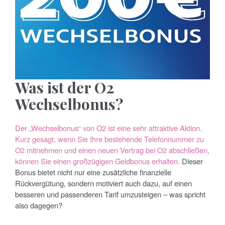
Was ist der O2
Wechselbonus?
Der „Wechselbonus“ von O2 ist eine sehr attraktive Aktion.
Kurz gesagt, wenn Sie Ihre bestehende Telefonnummer zu
O2 mitnehmen und einen neuen Vertrag bei O2 abschließen,
können Sie einen großzügigen Geldbonus erhalten.
Dieser
Bonus bietet nicht nur eine zusätzliche finanzielle
Rückvergütung, sondern motiviert auch dazu, auf einen
besseren und passenderen Tarif umzusteigen – was spricht
also dagegen?