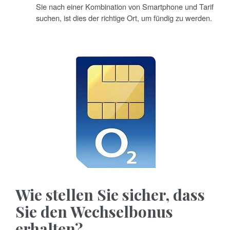
Sie nach einer Kombination von Smartphone und Tarif
suchen, ist dies der richtige Ort, um fündig zu werden.
Wie stellen Sie sicher, dass
Sie den Wechselbonus
erhalten?