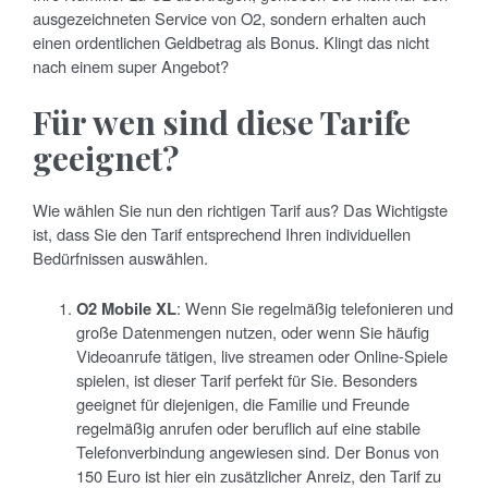
ausgezeichneten Service von O2, sondern erhalten auch
einen ordentlichen Geldbetrag als Bonus. Klingt das nicht
nach einem super Angebot?
Für wen sind diese Tarife
geeignet?
Wie wählen Sie nun den richtigen Tarif aus? Das Wichtigste
ist, dass Sie den Tarif entsprechend Ihren individuellen
Bedürfnissen auswählen.
O2 Mobile XL
: Wenn Sie regelmäßig telefonieren und
große Datenmengen nutzen, oder wenn Sie häufig
Videoanrufe tätigen, live streamen oder Online-Spiele
spielen, ist dieser Tarif perfekt für Sie. Besonders
geeignet für diejenigen, die Familie und Freunde
regelmäßig anrufen oder beruflich auf eine stabile
Telefonverbindung angewiesen sind. Der Bonus von
150 Euro ist hier ein zusätzlicher Anreiz, den Tarif zu