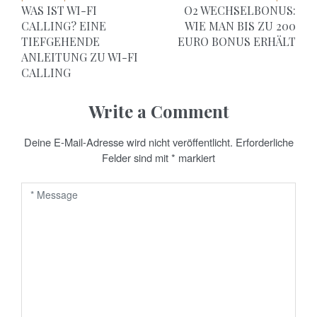
WAS IST WI-FI
O2 WECHSELBONUS:
e
CALLING? EINE
WIE MAN BIS ZU 200
TIEFGEHENDE
EURO BONUS ERHÄLT
i
ANLEITUNG ZU WI-FI
t
CALLING
r
Write a Comment
a
Deine E-Mail-Adresse wird nicht veröffentlicht.
Erforderliche
g
Felder sind mit
*
markiert
s
n
a
v
i
g