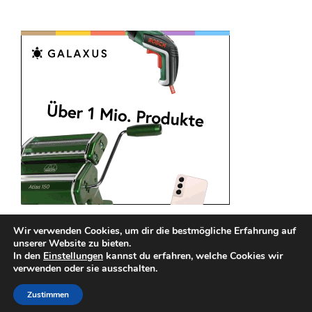
Wir verwenden Cookies, um dir die bestmögliche Erfahrung auf
unserer Website zu bieten.
In den
Einstellungen
kannst du erfahren, welche Cookies wir
verwenden oder sie ausschalten.
Impressum
Datenschutz
Zustimmen
Copyright © 2026
Guenstige Handytarife
. All rights reserved.