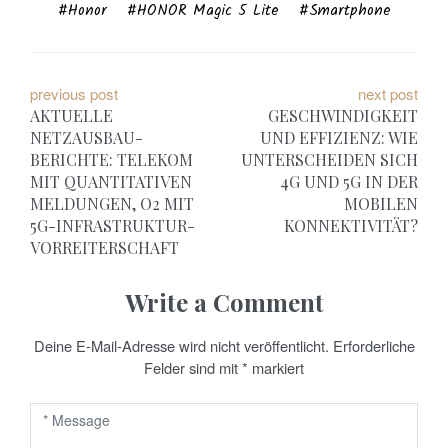
Honor
HONOR Magic 5 Lite
Smartphone
B
previous post
next post
AKTUELLE
GESCHWINDIGKEIT
e
NETZAUSBAU-
UND EFFIZIENZ: WIE
BERICHTE: TELEKOM
UNTERSCHEIDEN SICH
i
MIT QUANTITATIVEN
4G UND 5G IN DER
t
MELDUNGEN, O2 MIT
MOBILEN
5G-INFRASTRUKTUR-
KONNEKTIVITÄT?
r
VORREITERSCHAFT
a
Write a Comment
g
Deine E-Mail-Adresse wird nicht veröffentlicht.
Erforderliche
s
Felder sind mit
*
markiert
n
a