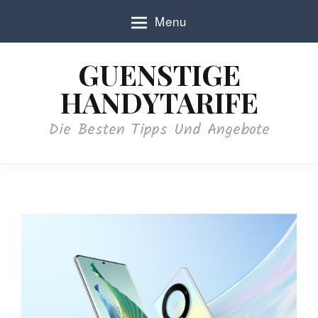
S
Menu
k
i
p
GUENSTIGE
t
o
HANDYTARIFE
c
o
Die Besten Tipps Und Angebote
n
t
e
n
t