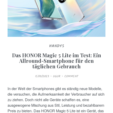
HANDYS
Das HONOR Magic 5 Lite im Test: Ein
Allround-Smartphone für den
täglichen Gebrauch
P
15/10/2023
UGUR
COMMENT
O
S
T
E
In der Welt der Smartphones gibt es ständig neue Modelle,
D
O
die versuchen, die Aufmerksamkeit der Verbraucher auf sich
N
zu ziehen. Doch nicht alle Geräte schaffen es, eine
ausgewogene Mischung aus Stil, Leistung und bezahlbarem
Preis zu bieten. Das HONOR Magic 5 Lite ist ein Gerät, das