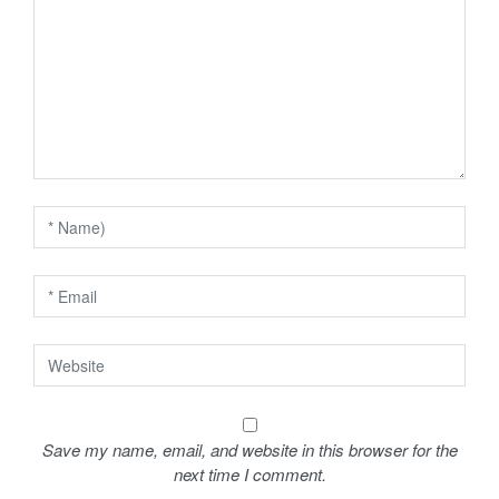
v
i
g
a
t
i
o
n
Save my name, email, and website in this browser for the
next time I comment.