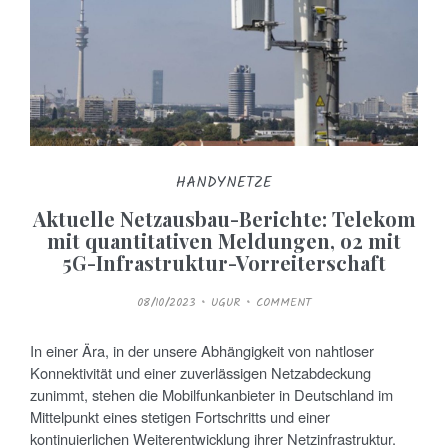
HANDYNETZE
Aktuelle Netzausbau-Berichte: Telekom
mit quantitativen Meldungen, o2 mit
5G-Infrastruktur-Vorreiterschaft
P
08/10/2023
UGUR
COMMENT
O
S
T
E
In einer Ära, in der unsere Abhängigkeit von nahtloser
D
O
Konnektivität und einer zuverlässigen Netzabdeckung
N
zunimmt, stehen die Mobilfunkanbieter in Deutschland im
Mittelpunkt eines stetigen Fortschritts und einer
kontinuierlichen Weiterentwicklung ihrer Netzinfrastruktur.