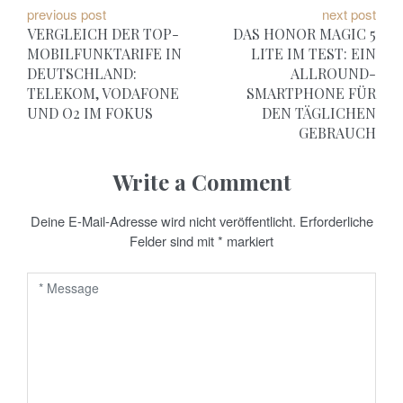
B
previous post
next post
VERGLEICH DER TOP-
DAS HONOR MAGIC 5
e
MOBILFUNKTARIFE IN
LITE IM TEST: EIN
DEUTSCHLAND:
ALLROUND-
i
TELEKOM, VODAFONE
SMARTPHONE FÜR
t
UND O2 IM FOKUS
DEN TÄGLICHEN
GEBRAUCH
r
a
Write a Comment
g
Deine E-Mail-Adresse wird nicht veröffentlicht.
Erforderliche
Felder sind mit
*
markiert
s
n
a
v
i