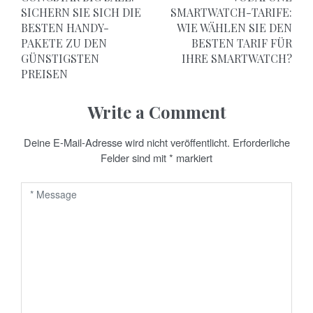
e
SICHERN SIE SICH DIE
SMARTWATCH-TARIFE:
BESTEN HANDY-
WIE WÄHLEN SIE DEN
i
PAKETE ZU DEN
BESTEN TARIF FÜR
t
GÜNSTIGSTEN
IHRE SMARTWATCH?
PREISEN
r
a
Write a Comment
g
Deine E-Mail-Adresse wird nicht veröffentlicht.
Erforderliche
Felder sind mit
*
markiert
s
n
a
v
i
g