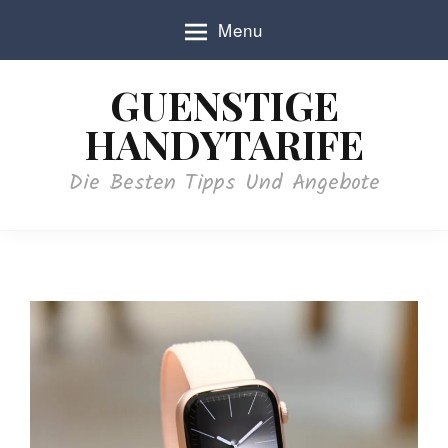
S
Menu
k
i
p
GUENSTIGE
t
o
HANDYTARIFE
c
o
Die Besten Tipps Und Angebote
n
t
e
n
t