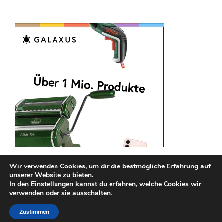
Wir verwenden Cookies, um dir die bestmögliche Erfahrung auf
unserer Website zu bieten.
In den
Einstellungen
kannst du erfahren, welche Cookies wir
verwenden oder sie ausschalten.
Impressum
Datenschutz
Zustimmen
Copyright © 2026
Guenstige Handytarife
. All rights reserved.