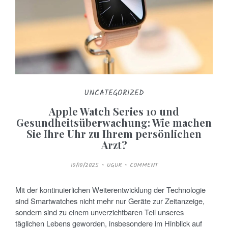
UNCATEGORIZED
Apple Watch Series 10 und
Gesundheitsüberwachung: Wie machen
Sie Ihre Uhr zu Ihrem persönlichen
Arzt?
P
10/10/2025
UGUR
COMMENT
O
S
T
E
Mit der kontinuierlichen Weiterentwicklung der Technologie
D
O
sind Smartwatches nicht mehr nur Geräte zur Zeitanzeige,
N
sondern sind zu einem unverzichtbaren Teil unseres
täglichen Lebens geworden, insbesondere im Hinblick auf