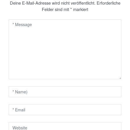
a
Deine E-Mail-Adresse wird nicht veröffentlicht.
Erforderliche
Felder sind mit
*
markiert
g
s
n
a
v
i
g
a
t
i
o