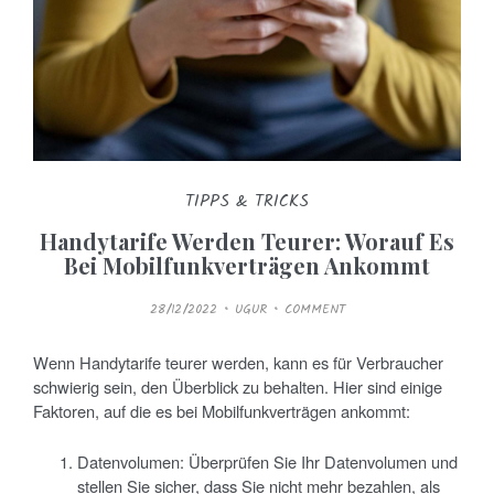
TIPPS & TRICKS
Handytarife Werden Teurer: Worauf Es
Bei Mobilfunkverträgen Ankommt
P
28/12/2022
UGUR
COMMENT
O
S
T
E
Wenn Handytarife teurer werden, kann es für Verbraucher
D
O
schwierig sein, den Überblick zu behalten. Hier sind einige
N
Faktoren, auf die es bei Mobilfunkverträgen ankommt:
Datenvolumen: Überprüfen Sie Ihr Datenvolumen und
stellen Sie sicher, dass Sie nicht mehr bezahlen, als