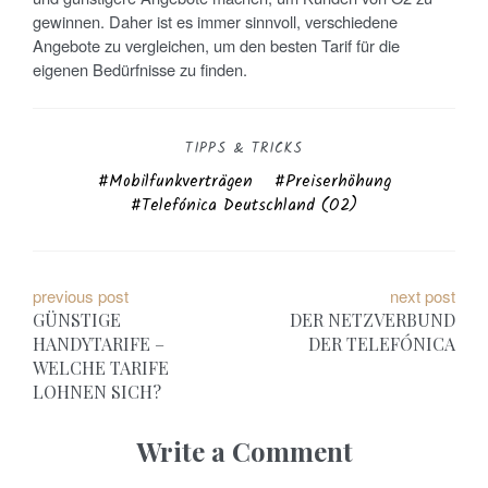
gewinnen. Daher ist es immer sinnvoll, verschiedene
Angebote zu vergleichen, um den besten Tarif für die
eigenen Bedürfnisse zu finden.
TIPPS & TRICKS
Mobilfunkverträgen
Preiserhöhung
Telefónica Deutschland (O2)
B
previous post
next post
GÜNSTIGE
DER NETZVERBUND
e
HANDYTARIFE –
DER TELEFÓNICA
WELCHE TARIFE
i
LOHNEN SICH?
t
Write a Comment
r