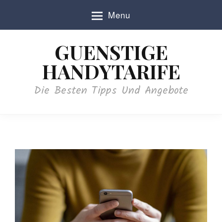
S
Menu
k
i
p
GUENSTIGE
t
o
HANDYTARIFE
c
o
Die Besten Tipps Und Angebote
n
t
e
n
t