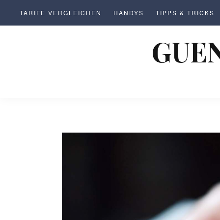
S
TARIFE VERGLEICHEN
HANDYS
TIPPS & TRICKS
k
i
GUEN
p
t
o
c
o
n
t
e
n
t