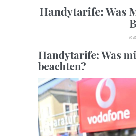
Handytarife: Was 
B
P
02/
O
S
T
Handytarife: Was mü
E
D
O
beachten?
N