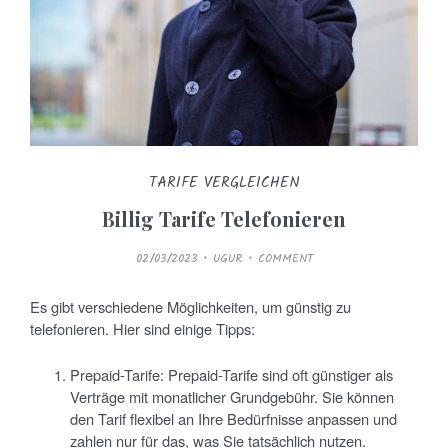
TARIFE VERGLEICHEN
Billig Tarife Telefonieren
P
02/03/2023
UGUR
COMMENT
O
S
T
E
Es gibt verschiedene Möglichkeiten, um günstig zu
D
O
telefonieren. Hier sind einige Tipps:
N
Prepaid-Tarife: Prepaid-Tarife sind oft günstiger als
Verträge mit monatlicher Grundgebühr. Sie können
den Tarif flexibel an Ihre Bedürfnisse anpassen und
zahlen nur für das, was Sie tatsächlich nutzen.