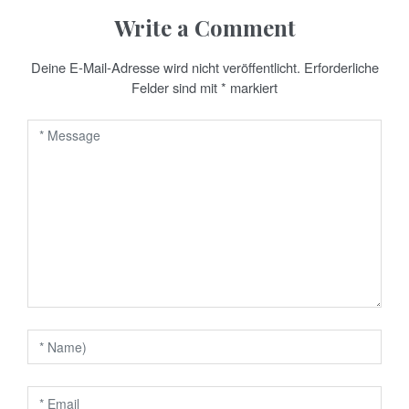
t
Write a Comment
r
a
Deine E-Mail-Adresse wird nicht veröffentlicht.
Erforderliche
Felder sind mit
*
markiert
g
s
n
a
v
i
g
a
t