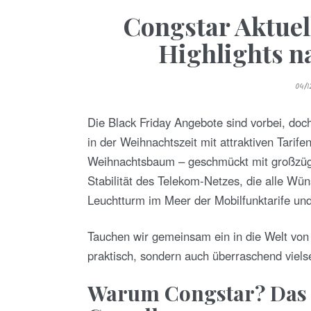
Congstar Aktuell
Highlights n
P
04/
O
S
T
E
Die Black Friday Angebote sind vorbei, do
D
O
in der Weihnachtszeit mit attraktiven Tarif
N
Weihnachtsbaum – geschmückt mit großzügi
Stabilität des Telekom-Netzes, die alle Wün
Leuchtturm im Meer der Mobilfunktarife und
Tauchen wir gemeinsam ein in die Welt von 
praktisch, sondern auch überraschend vielse
Warum Congstar? Das T