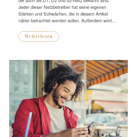
die auch als D1, D2 und o2-Netz bekannt sind.
O
N
Jeder dieser Netzbetreiber hat seine eigenen
Stärken und Schwächen, die in diesem Artikel
näher betrachtet werden sollen. Außerdem wird…
Weiterlesen