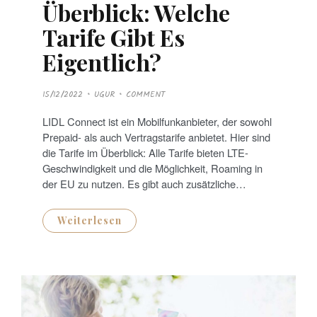
Überblick: Welche
Tarife Gibt Es
Eigentlich?
P
15/12/2022
UGUR
COMMENT
O
S
T
LIDL Connect ist ein Mobilfunkanbieter, der sowohl
E
D
Prepaid- als auch Vertragstarife anbietet. Hier sind
O
N
die Tarife im Überblick: Alle Tarife bieten LTE-
Geschwindigkeit und die Möglichkeit, Roaming in
der EU zu nutzen. Es gibt auch zusätzliche…
Weiterlesen