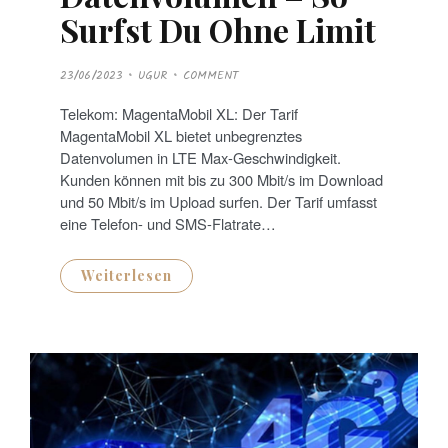
Surfst Du Ohne Limit
P
23/06/2023
UGUR
COMMENT
O
S
T
Telekom: MagentaMobil XL: Der Tarif
E
D
MagentaMobil XL bietet unbegrenztes
O
N
Datenvolumen in LTE Max-Geschwindigkeit.
Kunden können mit bis zu 300 Mbit/s im Download
und 50 Mbit/s im Upload surfen. Der Tarif umfasst
eine Telefon- und SMS-Flatrate…
Weiterlesen