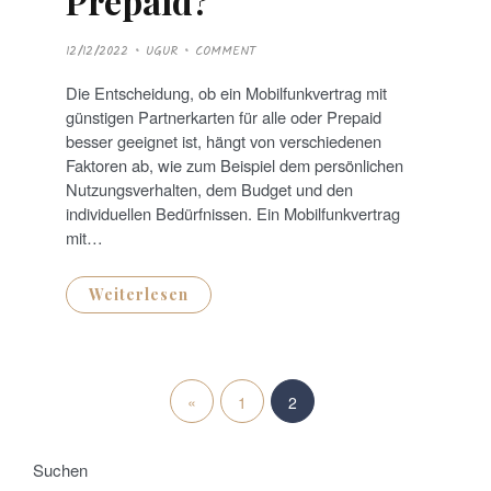
Prepaid?
P
12/12/2022
UGUR
COMMENT
O
S
T
Die Entscheidung, ob ein Mobilfunkvertrag mit
E
D
günstigen Partnerkarten für alle oder Prepaid
O
N
besser geeignet ist, hängt von verschiedenen
Faktoren ab, wie zum Beispiel dem persönlichen
Nutzungsverhalten, dem Budget und den
individuellen Bedürfnissen. Ein Mobilfunkvertrag
mit…
Weiterlesen
S
«
P
1
2
e
r
i
Suchen
e