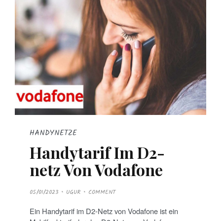
HANDYNETZE
Handytarif Im D2-
netz Von Vodafone
P
05/01/2023
UGUR
COMMENT
O
S
T
Ein Handytarif im D2-Netz von Vodafone ist ein
E
D