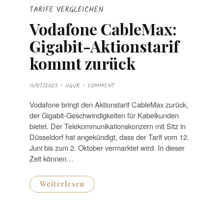
TARIFE VERGLEICHEN
Vodafone CableMax:
Gigabit-Aktionstarif
kommt zurück
P
14/07/2023
UGUR
COMMENT
O
S
T
Vodafone bringt den Aktionstarif CableMax zurück,
E
D
der Gigabit-Geschwindigkeiten für Kabelkunden
O
N
bietet. Der Telekommunikationskonzern mit Sitz in
Düsseldorf hat angekündigt, dass der Tarif vom 12.
Juni bis zum 2. Oktober vermarktet wird. In dieser
Zeit können…
Weiterlesen