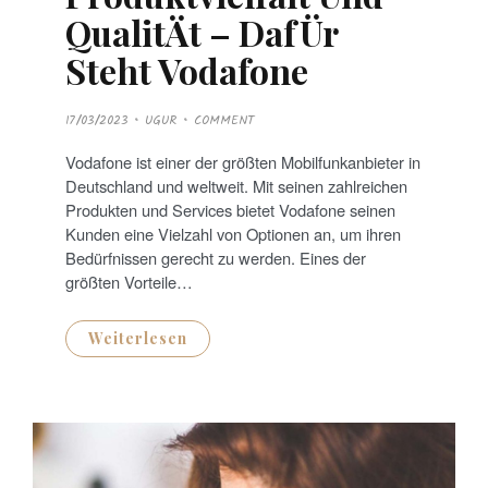
QualitÄt – DafÜr
Steht Vodafone
P
17/03/2023
UGUR
COMMENT
O
S
T
Vodafone ist einer der größten Mobilfunkanbieter in
E
D
Deutschland und weltweit. Mit seinen zahlreichen
O
N
Produkten und Services bietet Vodafone seinen
Kunden eine Vielzahl von Optionen an, um ihren
Bedürfnissen gerecht zu werden. Eines der
größten Vorteile…
Weiterlesen