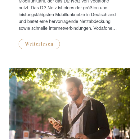
Mobilfunktarif, der das D2-Netz von Vodafone
O
N
nutzt. Das D2-Netz ist eines der größten und
leistungsfähigsten Mobilfunknetze in Deutschland
und bietet eine hervorragende Netzabdeckung
sowie schnelle Internetverbindungen. Vodafone…
Weiterlesen