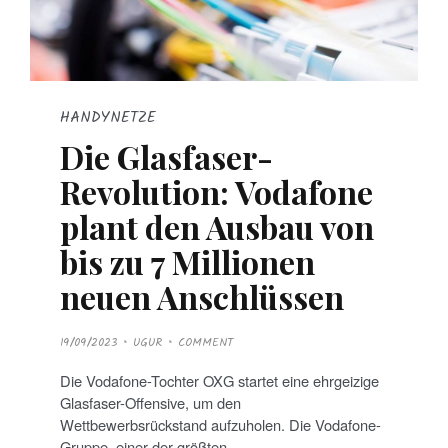
HANDYNETZE
Die Glasfaser-
Revolution: Vodafone
plant den Ausbau von
bis zu 7 Millionen
neuen Anschlüssen
P
19/09/2023
UGUR
COMMENT
O
S
T
Die Vodafone-Tochter OXG startet eine ehrgeizige
E
D
Glasfaser-Offensive, um den
O
N
Wettbewerbsrückstand aufzuholen. Die Vodafone-
Gruppe, einer der größten