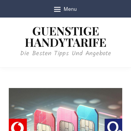
S
Menu
k
i
p
GUENSTIGE
t
o
HANDYTARIFE
c
o
Die Besten Tipps Und Angebote
n
t
e
n
t