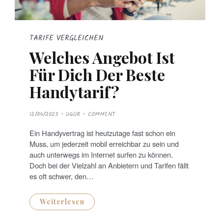
TARIFE VERGLEICHEN
Welches Angebot Ist
Für Dich Der Beste
Handytarif?
P
12/04/2023
UGUR
COMMENT
O
S
T
Ein Handyvertrag ist heutzutage fast schon ein
E
D
Muss, um jederzeit mobil erreichbar zu sein und
O
N
auch unterwegs im Internet surfen zu können.
Doch bei der Vielzahl an Anbietern und Tarifen fällt
es oft schwer, den…
Weiterlesen