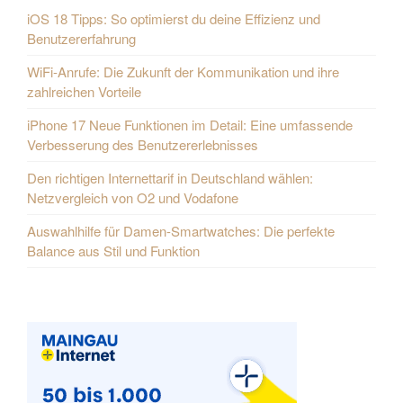
u
iOS 18 Tipps: So optimierst du deine Effizienz und
Benutzererfahrung
n
WiFi-Anrufe: Die Zukunft der Kommunikation und ihre
g
zahlreichen Vorteile
d
iPhone 17 Neue Funktionen im Detail: Eine umfassende
e
Verbesserung des Benutzererlebnisses
r
Den richtigen Internettarif in Deutschland wählen:
Netzvergleich von O2 und Vodafone
B
Auswahlhilfe für Damen-Smartwatches: Die perfekte
e
Balance aus Stil und Funktion
i
t
r
ä