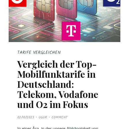
TARIFE VERGLEICHEN
Vergleich der Top-
Mobilfunktarife in
Deutschland:
Telekom, Vodafone
und O2 im Fokus
P
02/10/2023
UGUR
COMMENT
O
S
T
In einer Ära, in der unsere Abhängigkeit von