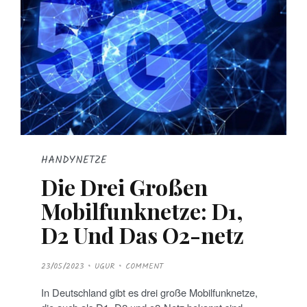
HANDYNETZE
Die Drei Großen
Mobilfunknetze: D1,
D2 Und Das O2-netz
P
23/05/2023
UGUR
COMMENT
O
S
T
In Deutschland gibt es drei große Mobilfunknetze,
E
D