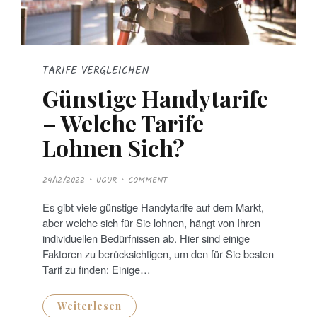
TARIFE VERGLEICHEN
Günstige Handytarife
– Welche Tarife
Lohnen Sich?
P
24/12/2022
UGUR
COMMENT
O
S
T
Es gibt viele günstige Handytarife auf dem Markt,
E
D
aber welche sich für Sie lohnen, hängt von Ihren
O
N
individuellen Bedürfnissen ab. Hier sind einige
Faktoren zu berücksichtigen, um den für Sie besten
Tarif zu finden: Einige…
Weiterlesen