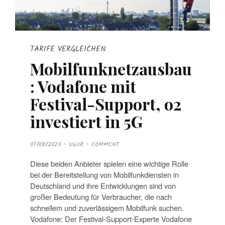
TARIFE VERGLEICHEN
Mobilfunknetzausbau
: Vodafone mit
Festival-Support, o2
investiert in 5G
P
07/08/2023
UGUR
COMMENT
O
S
T
Diese beiden Anbieter spielen eine wichtige Rolle
E
D
bei der Bereitstellung von Mobilfunkdiensten in
O
N
Deutschland und ihre Entwicklungen sind von
großer Bedeutung für Verbraucher, die nach
schnellem und zuverlässigem Mobilfunk suchen.
Vodafone: Der Festival-Support-Experte Vodafone