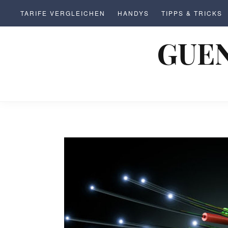
S
TARIFE VERGLEICHEN
HANDYS
TIPPS & TRICKS
k
i
GUEN
p
t
o
c
o
n
t
e
n
t