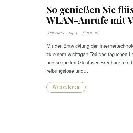
So genießen Sie fl
WLAN-Anrufe mit V
P
12/06/2025
UGUR
COMMENT
O
S
T
Mit der Entwicklung der Internettechn
E
D
zu einem wichtigen Teil des täglichen 
O
N
und schnellen Glasfaser-Breitband ein 
reibungslose und…
Weiterlesen