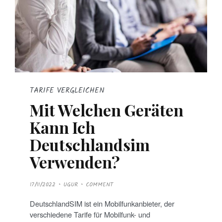
TARIFE VERGLEICHEN
Mit Welchen Geräten
Kann Ich
Deutschlandsim
Verwenden?
P
17/11/2022
UGUR
COMMENT
O
S
T
DeutschlandSIM ist ein Mobilfunkanbieter, der
E
D
verschiedene Tarife für Mobilfunk- und
O