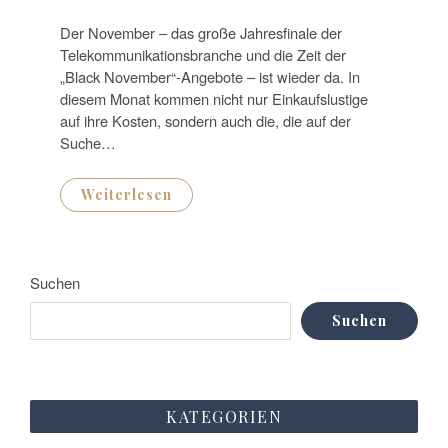
O
S
T
Der November – das große Jahresfinale der
E
D
Telekommunikationsbranche und die Zeit der
O
N
„Black November“-Angebote – ist wieder da. In
diesem Monat kommen nicht nur Einkaufslustige
auf ihre Kosten, sondern auch die, die auf der
Suche…
Weiterlesen
Suchen
Suchen
KATEGORIEN