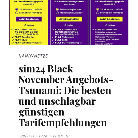
HANDYNETZE
sim24 Black
November Angebots-
Tsunami: Die besten
und unschlagbar
günstigen
Tarifempfehlungen
P
13/11/2024
UGUR
COMMENT