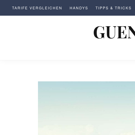
S
TARIFE VERGLEICHEN
HANDYS
TIPPS & TRICKS
k
i
GUEN
p
t
o
c
o
n
t
e
n
t