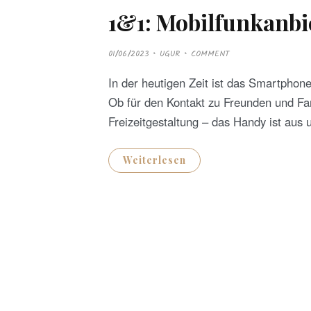
1&1: Mobilfunkanbi
P
01/06/2023
UGUR
COMMENT
O
S
T
In der heutigen Zeit ist das Smartphon
E
D
Ob für den Kontakt zu Freunden und Fam
O
N
Freizeitgestaltung – das Handy ist au
Weiterlesen