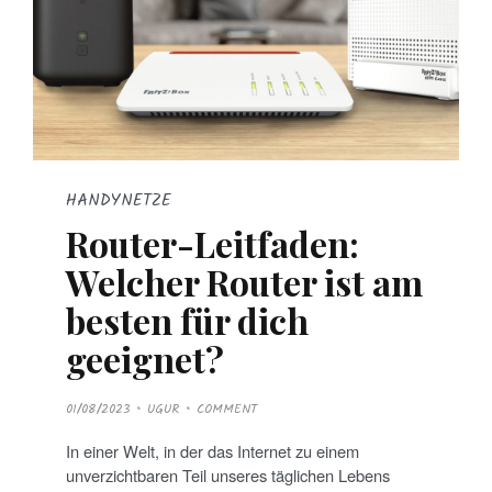
HANDYNETZE
Router-Leitfaden:
Welcher Router ist am
besten für dich
geeignet?
P
01/08/2023
UGUR
COMMENT
O
S
T
In einer Welt, in der das Internet zu einem
E
D
unverzichtbaren Teil unseres täglichen Lebens
O