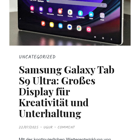
UNCATEGORIZED
Samsung Galaxy Tab
S9 Ultra: Großes
Display für
Kreativität und
Unterhaltung
P
22/07/2025
UGUR
COMMENT
O
S
T
Mit der kontinuierlichen Weiterentwicklung von