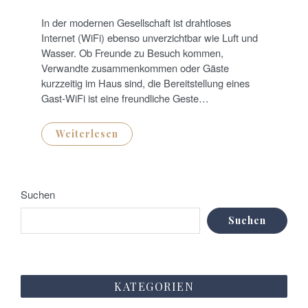
O
S
T
In der modernen Gesellschaft ist drahtloses
E
D
Internet (WiFi) ebenso unverzichtbar wie Luft und
O
N
Wasser. Ob Freunde zu Besuch kommen,
Verwandte zusammenkommen oder Gäste
kurzzeitig im Haus sind, die Bereitstellung eines
Gast-WiFi ist eine freundliche Geste…
Weiterlesen
Suchen
Suchen
KATEGORIEN