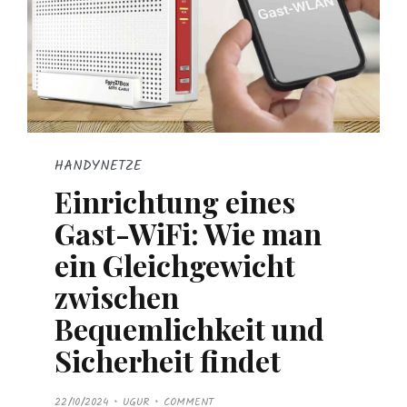
HANDYNETZE
Einrichtung eines
Gast-WiFi: Wie man
ein Gleichgewicht
zwischen
Bequemlichkeit und
Sicherheit findet
P
22/10/2024
UGUR
COMMENT