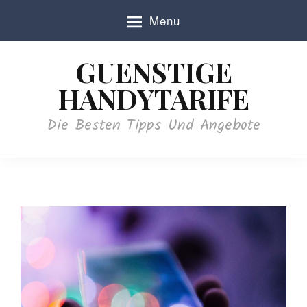
S
Menu
k
i
p
GUENSTIGE
t
o
HANDYTARIFE
c
o
Die Besten Tipps Und Angebote
n
t
e
n
t