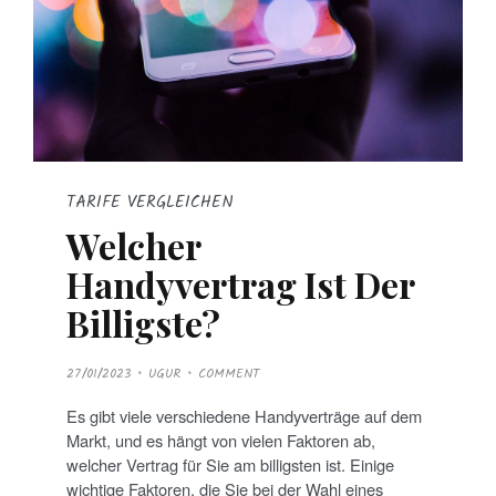
TARIFE VERGLEICHEN
Welcher
Handyvertrag Ist Der
Billigste?
P
27/01/2023
UGUR
COMMENT
O
S
T
Es gibt viele verschiedene Handyverträge auf dem
E
D
Markt, und es hängt von vielen Faktoren ab,
O
N
welcher Vertrag für Sie am billigsten ist. Einige
wichtige Faktoren, die Sie bei der Wahl eines