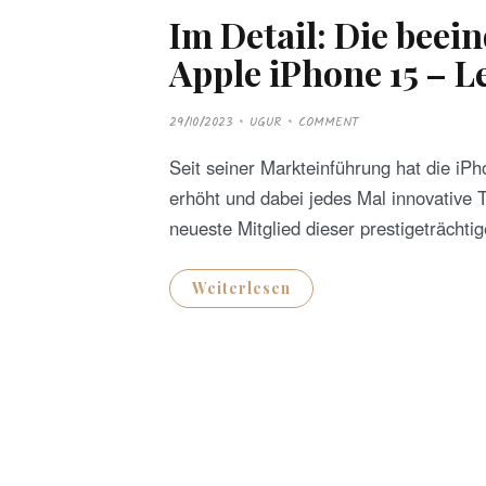
Im Detail: Die bee
Apple iPhone 15 – 
P
29/10/2023
UGUR
COMMENT
O
S
T
Seit seiner Markteinführung hat die iP
E
D
erhöht und dabei jedes Mal innovative 
O
N
neueste Mitglied dieser prestigeträchti
Weiterlesen