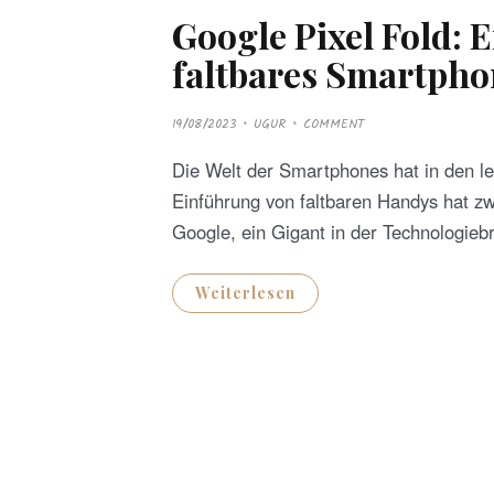
Google Pixel Fold: E
faltbares Smartpho
P
19/08/2023
UGUR
COMMENT
O
S
T
Die Welt der Smartphones hat in den le
E
D
Einführung von faltbaren Handys hat zw
O
N
Google, ein Gigant in der Technologieb
Weiterlesen