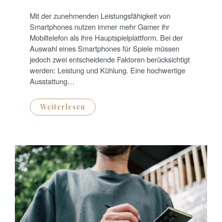
O
S
T
Mit der zunehmenden Leistungsfähigkeit von
E
D
Smartphones nutzen immer mehr Gamer ihr
O
N
Mobiltelefon als ihre Hauptspielplattform. Bei der
Auswahl eines Smartphones für Spiele müssen
jedoch zwei entscheidende Faktoren berücksichtigt
werden: Leistung und Kühlung. Eine hochwertige
Ausstattung…
Weiterlesen