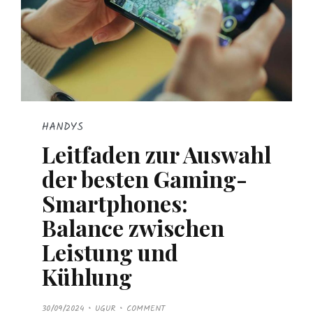
HANDYS
Leitfaden zur Auswahl
der besten Gaming-
Smartphones:
Balance zwischen
Leistung und
Kühlung
P
30/09/2024
UGUR
COMMENT