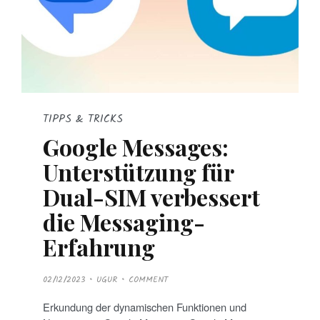
TIPPS & TRICKS
Google Messages:
Unterstützung für
Dual-SIM verbessert
die Messaging-
Erfahrung
P
02/12/2023
UGUR
COMMENT
O
S
T
Erkundung der dynamischen Funktionen und
E
D