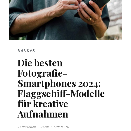
HANDYS
Die besten
Fotografie-
Smartphones 2024:
Flaggschiff-Modelle
für kreative
Aufnahmen
P
20/08/2024
UGUR
COMMENT
O