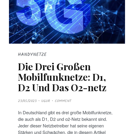
HANDYNETZE
Die Drei Großen
Mobilfunknetze: D1,
D2 Und Das O2-netz
P
23/05/2023
UGUR
COMMENT
O
S
T
In Deutschland gibt es drei große Mobilfunknetze,
E
D
die auch als D1, D2 und o2-Netz bekannt sind.
O
N
Jeder dieser Netzbetreiber hat seine eigenen
Stärken und Schwächen, die in diesem Artikel