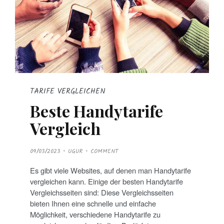
TARIFE VERGLEICHEN
Beste Handytarife
Vergleich
P
09/03/2023
UGUR
COMMENT
O
S
T
Es gibt viele Websites, auf denen man Handytarife
E
D
vergleichen kann. Einige der besten Handytarife
O
N
Vergleichsseiten sind: Diese Vergleichsseiten
bieten Ihnen eine schnelle und einfache
Möglichkeit, verschiedene Handytarife zu