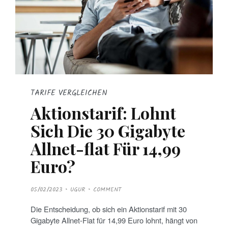
TARIFE VERGLEICHEN
Aktionstarif: Lohnt
Sich Die 30 Gigabyte
Allnet-flat Für 14,99
Euro?
P
05/02/2023
UGUR
COMMENT
O
S
T
Die Entscheidung, ob sich ein Aktionstarif mit 30
E
D
Gigabyte Allnet-Flat für 14,99 Euro lohnt, hängt von
O