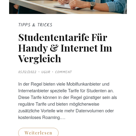
TIPPS & TRICKS
Studententarife Für
Handy & Internet Im
Vergleich
P
05/12/2022
UGUR
COMMENT
O
S
T
In der Regel bieten viele Mobilfunkanbieter und
E
D
Internetanbieter spezielle Tarife für Studenten an.
O
N
Diese Tarife können in der Regel günstiger sein als
reguläre Tarife und bieten möglicherweise
zusätzliche Vorteile wie mehr Datenvolumen oder
kostenloses Roaming.…
Weiterlesen