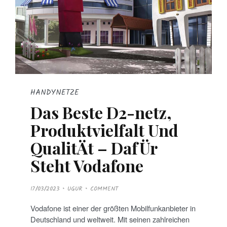
HANDYNETZE
Das Beste D2-netz,
Produktvielfalt Und
QualitÄt – DafÜr
Steht Vodafone
P
17/03/2023
UGUR
COMMENT
O
S
T
Vodafone ist einer der größten Mobilfunkanbieter in
E
D
Deutschland und weltweit. Mit seinen zahlreichen
O