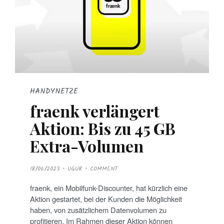
HANDYNETZE
fraenk verlängert
Aktion: Bis zu 45 GB
Extra-Volumen
P
18/06/2023
UGUR
COMMENT
O
S
T
fraenk, ein Mobilfunk-Discounter, hat kürzlich eine
E
D
Aktion gestartet, bei der Kunden die Möglichkeit
O
N
haben, von zusätzlichem Daten­volumen zu
profitieren. Im Rahmen dieser Aktion können